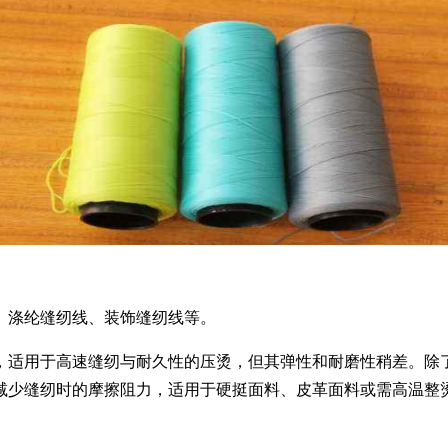
涤纶缝纫线、装饰缝纫线等。
性，适用于高速缝纫与耐久性的压烫，但其弹性和耐磨性稍差。
减少缝纫时的摩擦阻力，适用于硬挺面料、皮革面料或需高温整
。