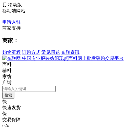
移动版
移动端网站
申请入驻
商家支持
商家：
购物流程
订购方式
常见问题
布联资讯
面料
辅料
家纺
店铺
快
快速发货
保
交易保障
o2o