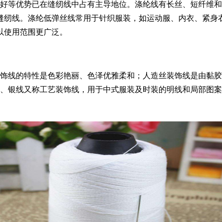
好等优势已在缝纫线中占有主导地位。涤纶线有长丝、短纤维和
缝纫线。涤纶低弹丝线常用于针织服装，如运动服、内衣、紧身
以使用范围更广泛。
饰线的特性是色彩艳丽、色泽优雅柔和；人造丝装饰线是由黏胶
金、银线又称工艺装饰线，用于中式服装及时装的明线和局部图