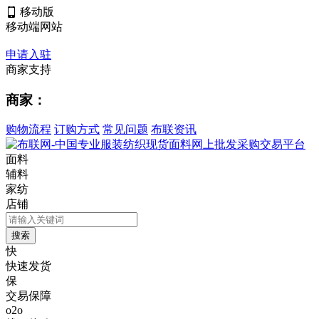
移动版
移动端网站
申请入驻
商家支持
商家：
购物流程
订购方式
常见问题
布联资讯
面料
辅料
家纺
店铺
快
快速发货
保
交易保障
o2o