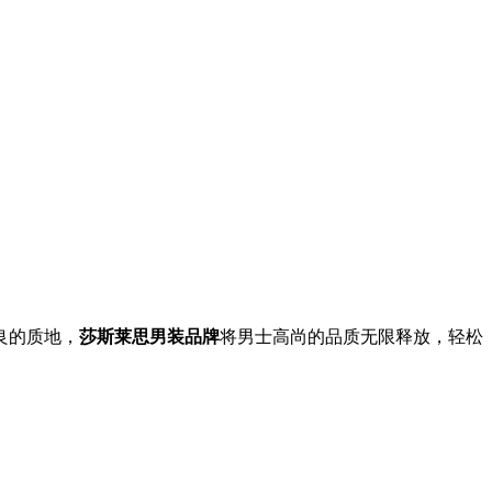
良的质地，
莎斯莱思男装品牌
将男士高尚的品质无限释放，轻松