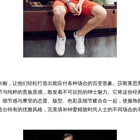
衣橱，让他们轻松打造出能应付各种场合的百变形象。莎斯莱思
节与纯粹的贵族质感，散发着不可抗拒的绅士魅力。它将这份经
、细节感与摩登的态度、版型、色彩及细节糅合在一起，使服饰
造出特有的优雅风格，完美填补钟爱精致时尚人士的不同场合的