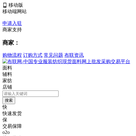
移动版
移动端网站
申请入驻
商家支持
商家：
购物流程
订购方式
常见问题
布联资讯
面料
辅料
家纺
店铺
快
快速发货
保
交易保障
o2o