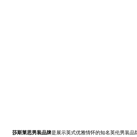
莎斯莱思男装品牌
是展示英式优雅情怀的知名英伦男装品