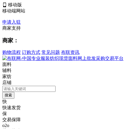
移动版
移动端网站
申请入驻
商家支持
商家：
购物流程
订购方式
常见问题
布联资讯
面料
辅料
家纺
店铺
快
快速发货
保
交易保障
o2o