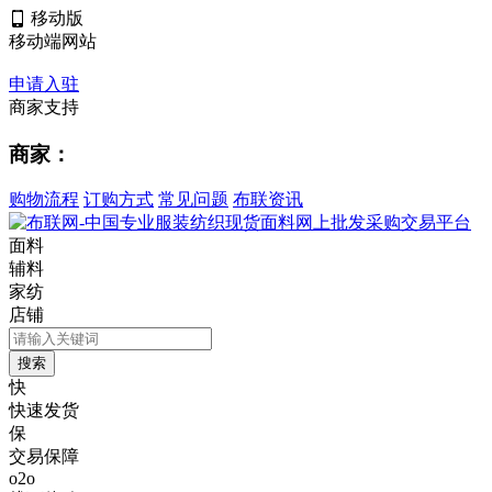
移动版
移动端网站
申请入驻
商家支持
商家：
购物流程
订购方式
常见问题
布联资讯
面料
辅料
家纺
店铺
快
快速发货
保
交易保障
o2o