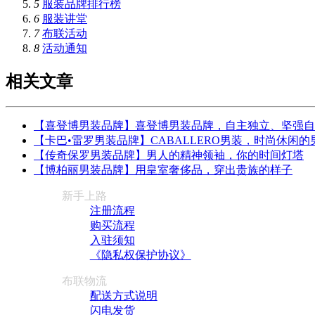
5
服装品牌排行榜
6
服装讲堂
7
布联活动
8
活动通知
相关文章
【喜登博男装品牌】喜登博男装品牌，自主独立、坚强自
【卡巴•雷罗男装品牌】CABALLERO男装，时尚休闲的
【传奇保罗男装品牌】男人的精神领袖，你的时间灯塔
【博柏丽男装品牌】用皇室奢侈品，穿出贵族的样子
新手上路
注册流程
购买流程
入驻须知
《隐私权保护协议》
布联物流
配送方式说明
闪电发货