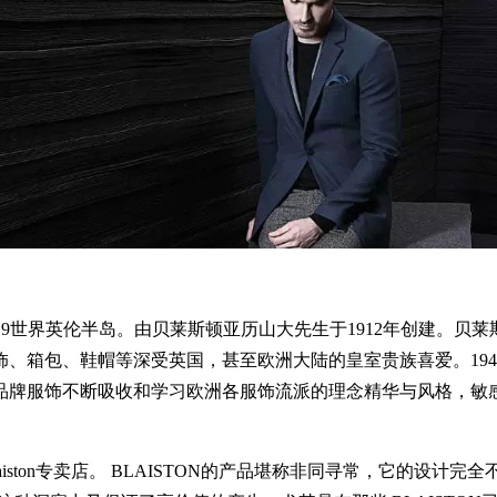
于19世界英伦半岛。由贝莱斯顿亚历山大先生于1912年创建。
、箱包、鞋帽等深受英国，甚至欧洲大陆的皇室贵族喜爱。19
品牌服饰不断吸收和学习欧洲各服饰流派的理念精华与风格，敏
aiston专卖店。 BLAISTON的产品堪称非同寻常，它的设