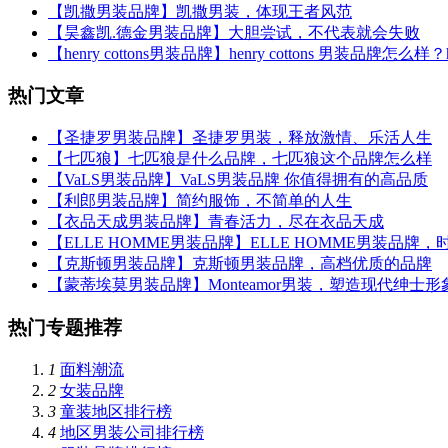
【凯撒男装品牌】凯撒男装，体现王者风范
【昊鑫凯.德金男装品牌】大胆尝试，不代表就会失败
【henry cottons男装品牌】henry cottons 男装品牌怎么样？
热门文章
【圣捷罗男装品牌】圣捷罗男装，释放激情、乐活人生
【七匹狼】七匹狼是什么品牌，七匹狼这个品牌怎么样
【VaLS男装品牌】VaLS男装品牌 你值得拥有的高品质
【利郎男装品牌】简约服饰，不简单的人生
【衣品天成男装品牌】青春活力，尽在衣品天成
【ELLE HOMME男装品牌】ELLE HOMME男装品牌
【克斯顿男装品牌】克斯顿男装品牌，高档优质的品牌
【蒙蒂埃莫男装品牌】Monteamor男装，塑造现代绅士形
热门专题推荐
1
面料潮流
2
女装品牌
3
童装地区排行榜
4
地区男装公司排行榜