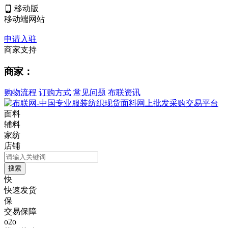
移动版
移动端网站
申请入驻
商家支持
商家：
购物流程
订购方式
常见问题
布联资讯
面料
辅料
家纺
店铺
快
快速发货
保
交易保障
o2o