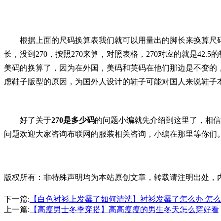
根据上面的尺码换算表我们就可以用量出的脚长来换算尺码了。这
长，没到270，按照270来算，对照表格，270对应的就是4
美码的换算了，因为在外国，美码和英码在他们那边是不变的
虑鞋子版型的原因，为国外人设计的鞋子可能对国人来说鞋子
好了关于
270是多少码
的问题小编就先介绍到这里了，相信
问题欢迎大家咨询布联网的服装相关咨询，小编在那里等你们
版权所有：非特殊声明均为本站原创文章，转载请注明出处，内容合作请
下一篇:
【白色衬衫上发霉了如何清洗】衬衫发霉了怎么办 怎
上一篇:
【高瘦男士冬季穿搭】高高瘦瘦的男生冬天怎么穿好看