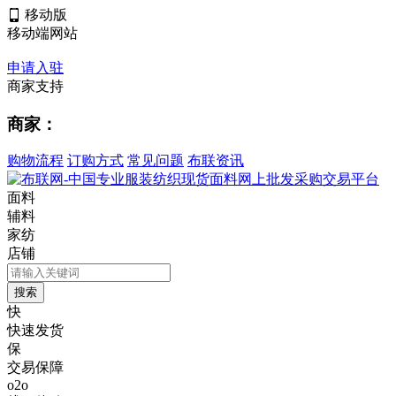
移动版
移动端网站
申请入驻
商家支持
商家：
购物流程
订购方式
常见问题
布联资讯
面料
辅料
家纺
店铺
快
快速发货
保
交易保障
o2o