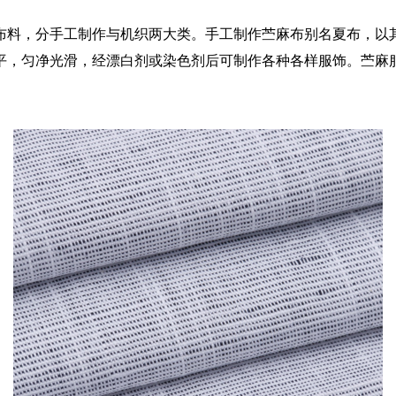
布料，分手工制作与机织两大类。手工制作苎麻布别名夏布，以其
平，匀净光滑，经漂白剂或染色剂后可制作各种各样服饰。苎麻