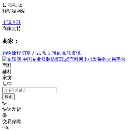
移动版
移动端网站
申请入驻
商家支持
商家：
购物流程
订购方式
常见问题
布联资讯
面料
辅料
家纺
店铺
快
快速发货
保
交易保障
o2o