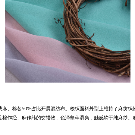
棉或麻、棉各50%占比开展混纺布。梭织面料外型上维持了麻纺
见棉作经、麻作纬的交错物，色泽坚牢滑爽，触感软于纯麻纱。