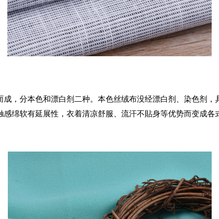
而成，分本色和漂白剂二种。本色丝绒布没经漂白剂、染色剂，
触感绵软有延展性，衣着清凉舒服、流汗不貼身等优势而变成各