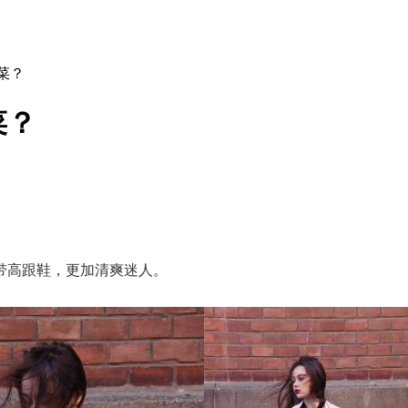
菜？
菜？
带高跟鞋，更加清爽迷人。