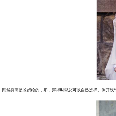
既然身高是爸妈给的，那，穿得时髦总可以自己选择。侧开钗