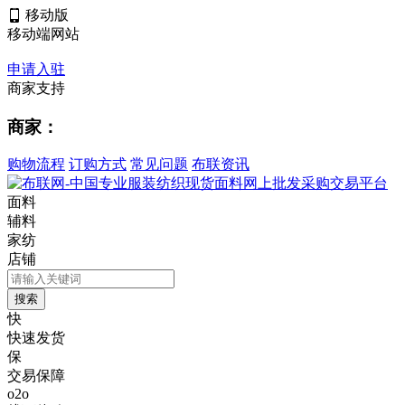
移动版
移动端网站
申请入驻
商家支持
商家：
购物流程
订购方式
常见问题
布联资讯
面料
辅料
家纺
店铺
快
快速发货
保
交易保障
o2o