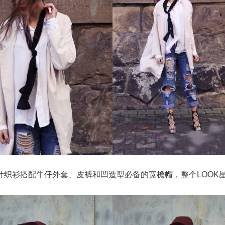
针织衫搭配牛仔外套、皮裤和凹造型必备的宽檐帽，整个LOOK