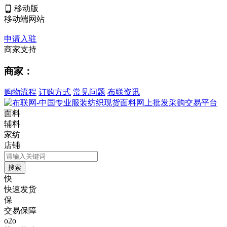
移动版
移动端网站
申请入驻
商家支持
商家：
购物流程
订购方式
常见问题
布联资讯
面料
辅料
家纺
店铺
快
快速发货
保
交易保障
o2o