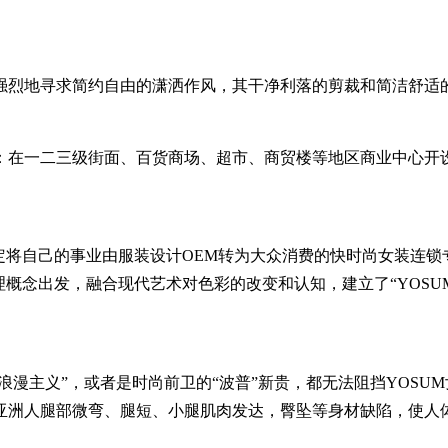
强烈地寻求简约自由的潇洒作风，其干净利落的剪裁和简洁舒适
：在一二三级街面、百货商场、超市、商贸楼等地区商业中心开
g，决定将自己的事业由服装设计OEM转为大众消费的快时尚女装连锁
理概念出发，融合现代艺术对色彩的改变和认知，建立了“YOSU
漫主义”，或者是时尚前卫的“波普”新贵，都无法阻挡YOSU
亚洲人腿部微弯、腿短、小腿肌肉发达，臀坠等身材缺陷，使人