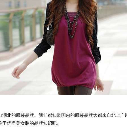
自湖北的服装品牌。我们都知道国内的服装品牌大都来自北上广
关于优尚美女装的品牌知识吧。