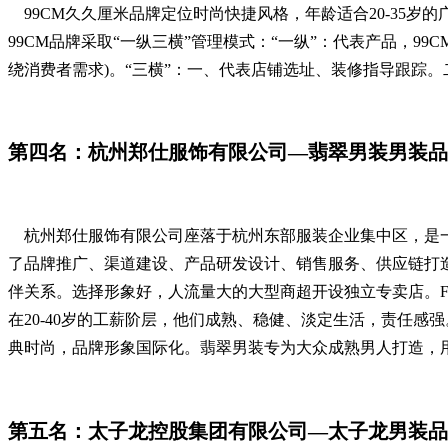
99CM久久厘米品牌定位时尚快捷风格，年龄适合20-35岁的
99CM品牌采取“一纵三横”管理模式：“一纵”：代表产品，9
绕消费者需求)。“三横”：一、代表店铺选址、装修指导跟踪
第四名：杭州郑仕服饰有限公司—翡翠男装男装品
杭州郑仕服饰有限公司座落于杭州东部服装企业集中区，是一家
了品牌推广、渠道建设、产品研发设计、销售服务、供应链打造
伴关系。选择形象好，人流量大的大型商超开设独立专卖店。FEI
在20-40岁的工薪阶层，他们成熟、稳健、淡定生活，责任
典时尚，品牌形象国际化。翡翠男装专为大众成熟男人打造，
第五名：太子龙控股集团有限公司—太子龙男装品