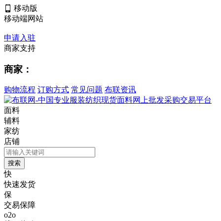
移动版
移动端网站
申请入驻
商家支持
商家：
购物流程
订购方式
常见问题
布联资讯
面料
辅料
家纺
店铺
快
快速发货
保
交易保障
o2o