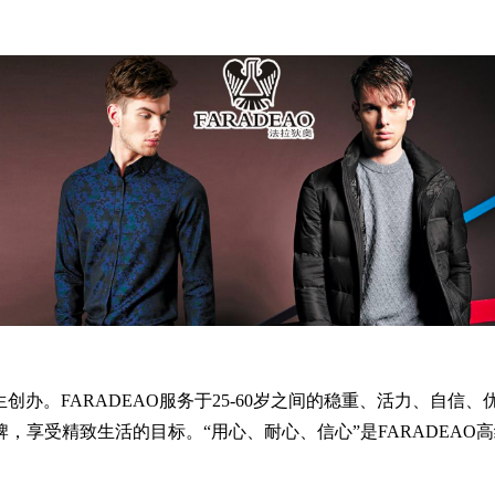
先生创办。FARADEAO服务于25-60岁之间的稳重、活力、自
，享受精致生活的目标。“用心、耐心、信心”是FARADEAO