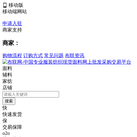
移动版
移动端网站
申请入驻
商家支持
商家：
购物流程
订购方式
常见问题
布联资讯
面料
辅料
家纺
店铺
快
快速发货
保
交易保障
o2o